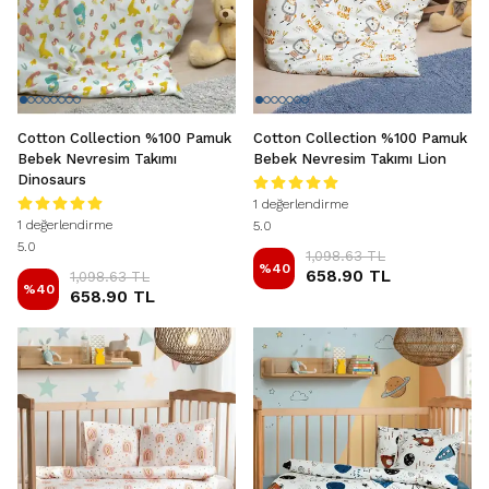
Cotton Collection %100 Pamuk
Cotton Collection %100 Pamuk
Bebek Nevresim Takımı
Bebek Nevresim Takımı Lion
Dinosaurs
1 değerlendirme
1 değerlendirme
5.0
5.0
1,098.63 TL
%
40
658.90 TL
1,098.63 TL
%
40
658.90 TL