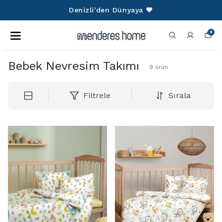
Denizli'den Dünyaya ❤️
0
Bebek Nevresim Takımı
9
ürün
Filtrele
Sırala