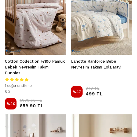
Cotton Collection %100 Pamuk
Lanotte Ranforce Bebe
Bebek Nevresim Takımı
Nevresim Takımı Lola Mavi
Bunnies
1 değerlendirme
949 TL
5.0
%
47
499 TL
1,098.63 TL
%
40
658.90 TL