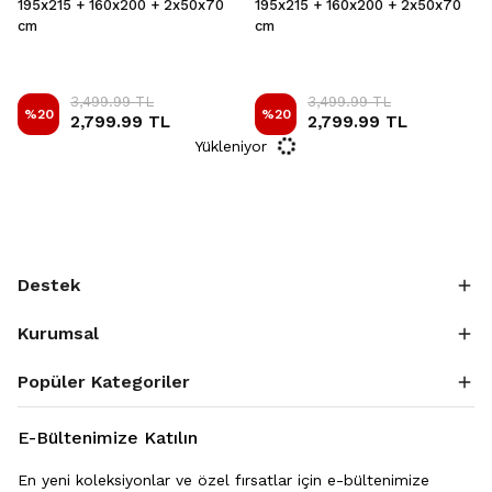
195x215 + 160x200 + 2x50x70
195x215 + 160x200 + 2x50x70
cm
cm
3,499.99 TL
3,499.99 TL
%
20
%
20
2,799.99 TL
2,799.99 TL
Yükleniyor
Destek
Kurumsal
Popüler Kategoriler
E-Bültenimize Katılın
En yeni koleksiyonlar ve özel fırsatlar için e-bültenimize