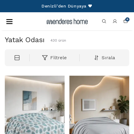
Denizli'den Dünyaya ❤️
0
Yatak Odası
430
ürün
Filtrele
Sırala