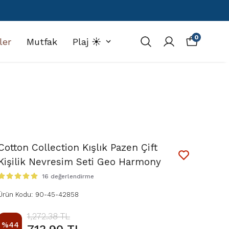
0
ler
Mutfak
Plaj ☀️
Cotton Collection Kışlık Pazen Çift
Kişilik Nevresim Seti Geo Harmony
16 değerlendirme
Ürün Kodu
:
90-45-42858
1,272.38 TL
%
44