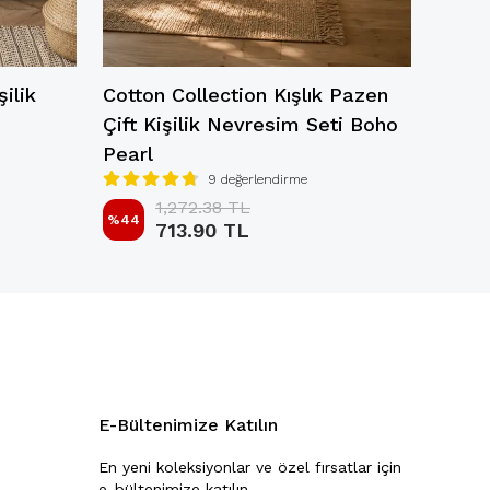
şilik
Cotton Collection Kışlık Pazen
Cotto
Çift Kişilik Nevresim Seti Boho
Nevre
Pearl
9 değerlendirme
%
20
1,272.38 TL
%
44
713.90 TL
E-Bültenimize Katılın
En yeni koleksiyonlar ve özel fırsatlar için
e-bültenimize katılın.