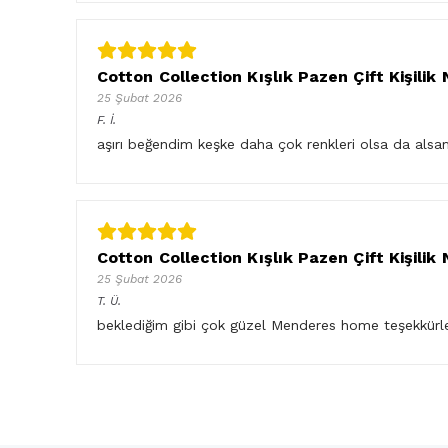
Cotton Collection Kışlık Pazen Çift Kişili
25 Şubat 2026
F.
İ.
aşırı beğendim keşke daha çok renkleri olsa da als
Cotton Collection Kışlık Pazen Çift Kişili
25 Şubat 2026
T.
Ü.
beklediğim gibi çok güzel Menderes home teşekkürl