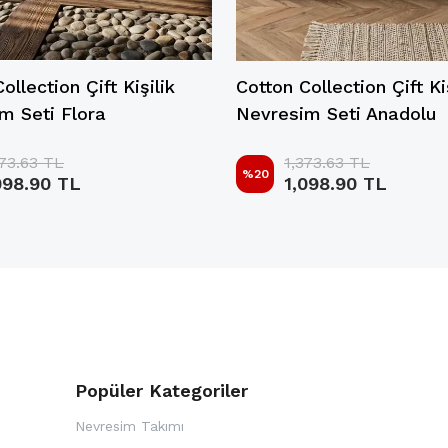
ollection Çift Kişilik
Cotton Collection Çift Ki
m Seti Flora
Nevresim Seti Anadolu
373.63 TL
1,373.63 TL
%
20
098.90 TL
1,098.90 TL
Popüler Kategoriler
Nevresim Takımı