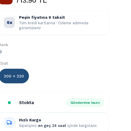
713.90 TL
Peşin fiyatına 6 taksit
6x
Tüm kredi kartlarına · Ödeme adımında
görüntülenir
Renk
Ebat
200 × 220
Stokta
Gönderime hazır
Hızlı Kargo
Siparişiniz
en geç 24 saat
içinde kargolanır.