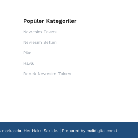
Popüler Kategoriler
Nevresim Takımı
Nevresim Setleri
Pike
Havlu
i
Bebek Nevresim Takımı
kasıdır. Her Hakkı Saklıdır. | Prepared by
malidigital.com.tr