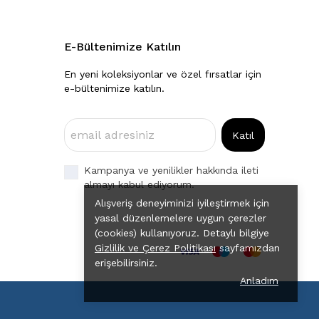
E-Bültenimize Katılın
En yeni koleksiyonlar ve özel fırsatlar için
e-bültenimize katılın.
Katıl
Kampanya ve yenilikler hakkında ileti
almayı kabul ediyorum.
Alışveriş deneyiminizi iyileştirmek için
yasal düzenlemelere uygun çerezler
(cookies) kullanıyoruz. Detaylı bilgiye
Gizlilik ve Çerez Politikası
sayfamızdan
erişebilirsiniz.
Anladım