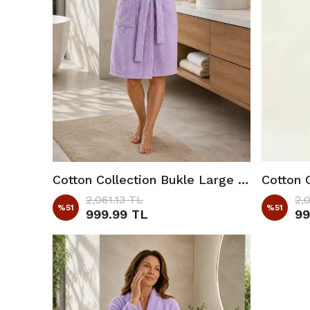
Cotton Collection Bukle Large Bornoz Düz Lila
2,061.13 TL
2,
%
51
%
51
999.99 TL
99