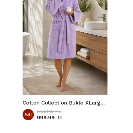
Cotton Collection Bukle XLarge Bornoz Düz Lila
2,061.13 TL
%
51
999.99 TL