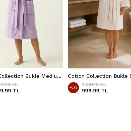
Cotton Collection Bukle Medium Bornoz Düz Lila
061.13 TL
2,061.13 TL
%
51
9.99 TL
999.99 TL