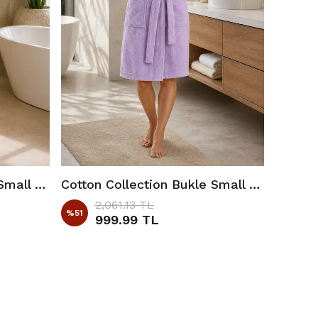
Cotton Collection Bukle Small Bornoz Düz Bej
Cotton Collection Bukle Small Bornoz Düz Lila
2,061.13 TL
%
51
999.99 TL