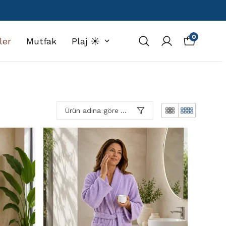
0
ler
Mutfak
Plaj ☀️
Ürün adına göre A-Z