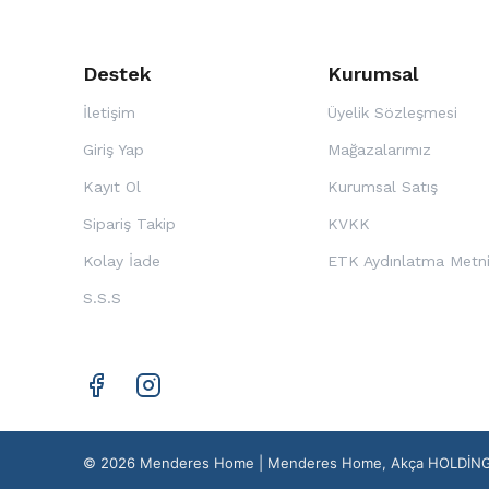
Destek
Kurumsal
İletişim
Üyelik Sözleşmesi
Giriş Yap
Mağazalarımız
Kayıt Ol
Kurumsal Satış
Sipariş Takip
KVKK
Kolay İade
ETK Aydınlatma Metn
S.S.S
© 2026 Menderes Home | Menderes Home, Akça HOLDİNG mar