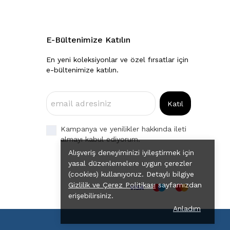
E-Bültenimize Katılın
En yeni koleksiyonlar ve özel fırsatlar için
e-bültenimize katılın.
Katıl
Kampanya ve yenilikler hakkında ileti
almayı kabul ediyorum.
Alışveriş deneyiminizi iyileştirmek için
yasal düzenlemelere uygun çerezler
(cookies) kullanıyoruz. Detaylı bilgiye
Gizlilik ve Çerez Politikası
sayfamızdan
erişebilirsiniz.
Anladım