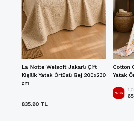
Yatak
La Notte Welsoft Jakarlı Çift
Cotton C
Kişilik Yatak Örtüsü Bej 200x230
Yatak Ö
cm
1,
%
36
65
835.90 TL