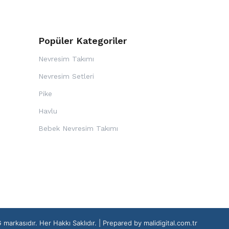
Popüler Kategoriler
Nevresim Takımı
Nevresim Setleri
Pike
Havlu
i
Bebek Nevresim Takımı
kasıdır. Her Hakkı Saklıdır. | Prepared by
malidigital.com.tr