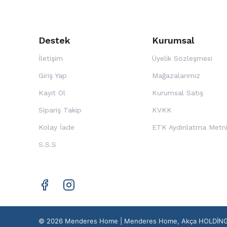
Destek
Kurumsal
İletişim
Üyelik Sözleşmesi
Giriş Yap
Mağazalarımız
Kayıt Ol
Kurumsal Satış
Sipariş Takip
KVKK
Kolay İade
ETK Aydınlatma Metn
S.S.S
© 2026 Menderes Home | Menderes Home, Akça HOLDİNG mar