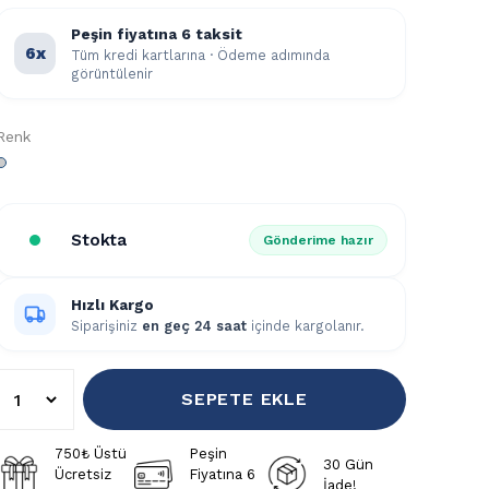
Peşin fiyatına 6 taksit
6x
Tüm kredi kartlarına · Ödeme adımında
görüntülenir
Renk
Stokta
Gönderime hazır
Hızlı Kargo
Siparişiniz
en geç 24 saat
içinde kargolanır.
SEPETE EKLE
750₺ Üstü
Peşin
30 Gün
Ücretsiz
Fiyatına 6
İade!