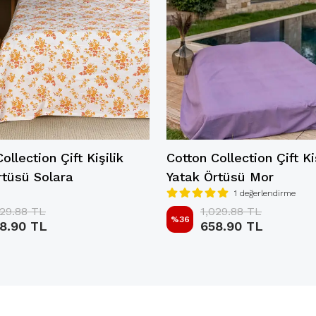
ollection Çift Kişilik
Cotton Collection Çift Ki
rtüsü Solara
Yatak Örtüsü Mor
1 değerlendirme
029.88 TL
1,029.88 TL
%
36
8.90 TL
658.90 TL