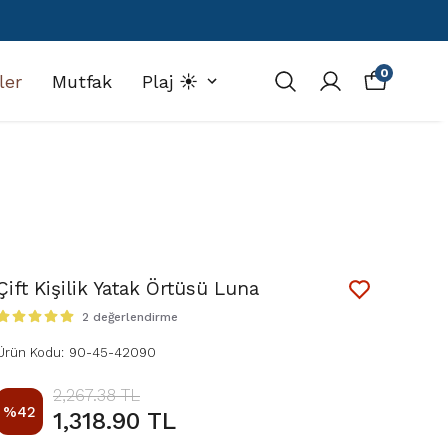
0
ler
Mutfak
Plaj ☀️
Çift Kişilik Yatak Örtüsü Luna
2 değerlendirme
Ürün Kodu
:
90-45-42090
2,267.38 TL
%
42
1,318.90 TL