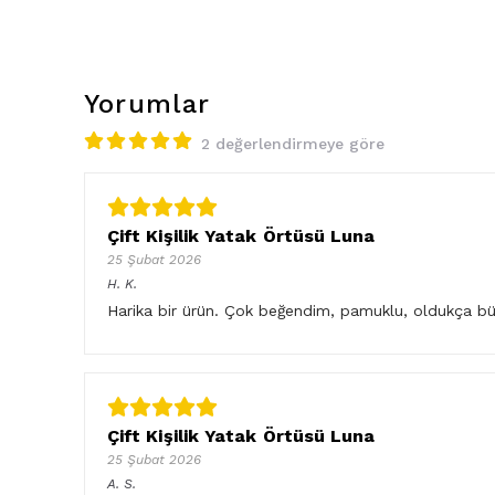
Yorumlar
2 değerlendirmeye göre
Çift Kişilik Yatak Örtüsü Luna
25 Şubat 2026
H.
K.
Harika bir ürün. Çok beğendim, pamuklu, oldukça büy
Çift Kişilik Yatak Örtüsü Luna
25 Şubat 2026
A.
S.