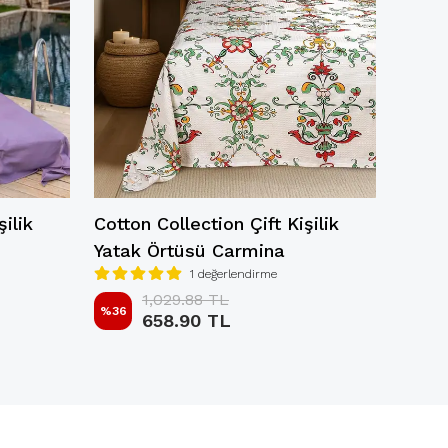
şilik
Cotton Collection Çift Kişilik
Cotto
Yatak Örtüsü Carmina
Yatak
1 değerlendirme
1,029.88 TL
%
36
%
36
658.90 TL