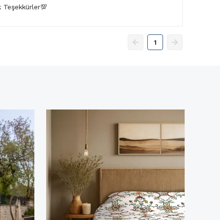
k Teşekkürler💯
1