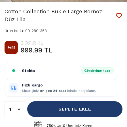
Cotton Collection Bukle Large Bornoz
Düz Lila
Ürün Kodu
:
90-280-358
2,061.13 TL
%
51
999.99 TL
Stokta
Gönderime hazır
Hızlı Kargo
Siparişiniz
en geç 24 saat
içinde kargolanır.
SEPETE EKLE
750₺ Üstü Ücretsiz Kargo