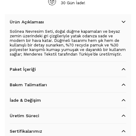
30 Gün İade!
Ürün Açıklaması
Solinea Nevresim Seti, doğal düğme kapamaları ve beyaz
zemin üzerindeki gri çizgileriyle yatak odanıza sade ve
modern bir hava katar. Düğmeli tasarımı hem şık hem de
kullanışlı bir detay sunarken, %70 recycle pamuk ve %30
polyester karışımlı kumaşı yumuşak ve dayanıklı bir kullanım
sağlar; Menderes Tekstil tarafından Türkiye’de üretilmiştir.
Paket İçeriği
Bakım Talimatları
İade & Değişim
Üretim Süreci
Sertifikalarımız