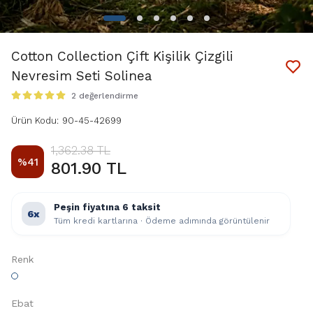
Cotton Collection Çift Kişilik Çizgili
Nevresim Seti Solinea
2 değerlendirme
Ürün Kodu
:
90-45-42699
1,362.38 TL
%
41
801.90 TL
Peşin fiyatına 6 taksit
6x
Tüm kredi kartlarına · Ödeme adımında görüntülenir
Renk
Ebat