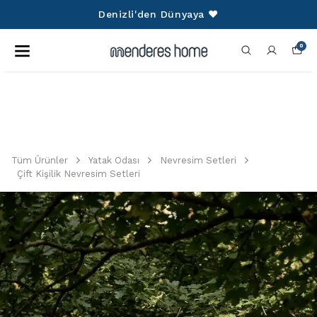
750 TL Üzeri Alışverişlerinize Kargo
Ücretsiz!
0
Tüm Ürünler
Yatak Odası
Nevresim Setleri
Çift Kişilik Nevresim Setleri