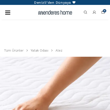
Denizli'den Dünyaya ❤️
0
Tüm Ürünler
Yatak Odası
Alez