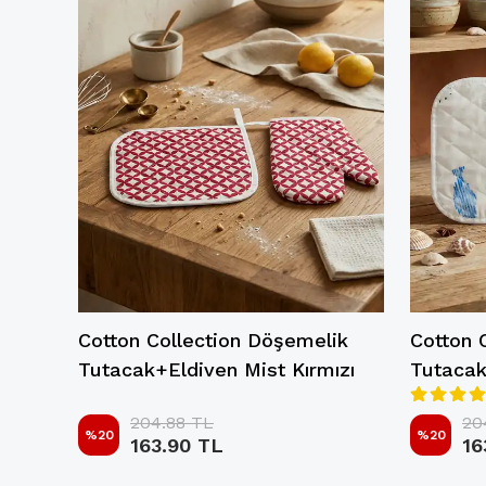
ik
Cotton Collection Döşemelik
Cotton 
zı
Tutacak+Eldiven Mist Kırmızı
Tutacak
204.88 TL
20
%
20
%
20
163.90 TL
16