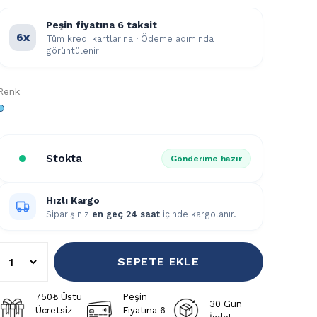
Peşin fiyatına 6 taksit
6x
Tüm kredi kartlarına · Ödeme adımında
görüntülenir
Renk
Stokta
Gönderime hazır
Hızlı Kargo
Siparişiniz
en geç 24 saat
içinde kargolanır.
SEPETE EKLE
750₺ Üstü
Peşin
30 Gün
Ücretsiz
Fiyatına 6