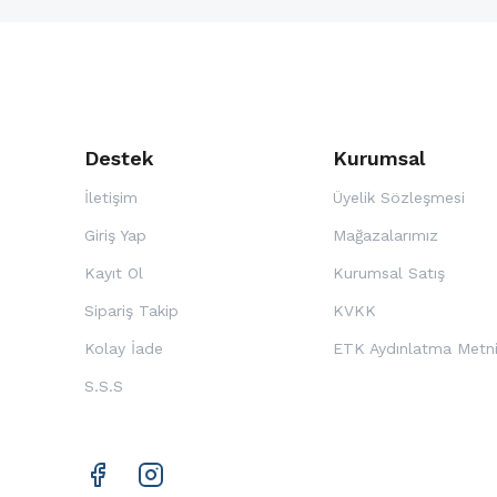
Destek
Kurumsal
İletişim
Üyelik Sözleşmesi
Giriş Yap
Mağazalarımız
Kayıt Ol
Kurumsal Satış
Sipariş Takip
KVKK
Kolay İade
ETK Aydınlatma Metn
S.S.S