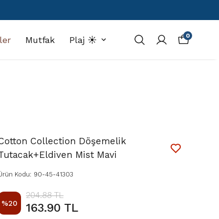
0
ler
Mutfak
Plaj ☀️
Cotton Collection Döşemelik
Tutacak+Eldiven Mist Mavi
Ürün Kodu
:
90-45-41303
204.88 TL
%
20
163.90 TL