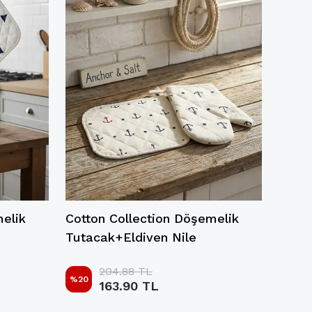
melik
Cotton Collection Döşemelik
Cotto
Tutacak+Eldiven Nile
Tutac
204.88 TL
%
20
163.90 TL
299 