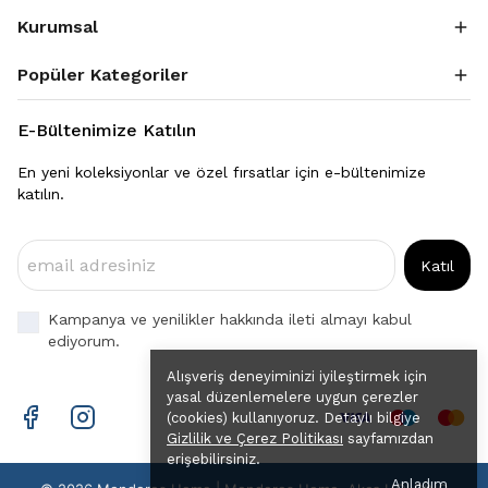
Kurumsal
Popüler Kategoriler
E-Bültenimize Katılın
En yeni koleksiyonlar ve özel fırsatlar için e-bültenimize
katılın.
Katıl
Kampanya ve yenilikler hakkında ileti almayı kabul
ediyorum.
Alışveriş deneyiminizi iyileştirmek için
yasal düzenlemelere uygun çerezler
(cookies) kullanıyoruz. Detaylı bilgiye
Gizlilik ve Çerez Politikası
sayfamızdan
erişebilirsiniz.
Anladım