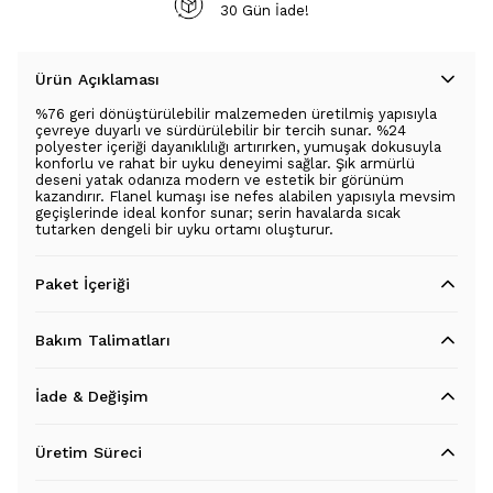
30 Gün İade!
Ürün Açıklaması
%76 geri dönüştürülebilir malzemeden üretilmiş yapısıyla
çevreye duyarlı ve sürdürülebilir bir tercih sunar. %24
polyester içeriği dayanıklılığı artırırken, yumuşak dokusuyla
konforlu ve rahat bir uyku deneyimi sağlar. Şık armürlü
deseni yatak odanıza modern ve estetik bir görünüm
kazandırır. Flanel kumaşı ise nefes alabilen yapısıyla mevsim
geçişlerinde ideal konfor sunar; serin havalarda sıcak
tutarken dengeli bir uyku ortamı oluşturur.
Paket İçeriği
Bakım Talimatları
İade & Değişim
Üretim Süreci