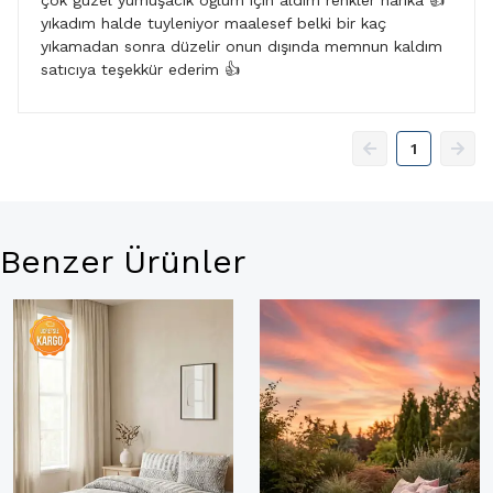
çok güzel yumuşacık oğlum için aldım renkler harika 👍
yıkadım halde tuyleniyor maalesef belki bir kaç
yıkamadan sonra düzelir onun dışında memnun kaldım
satıcıya teşekkür ederim 👍
1
Benzer Ürünler