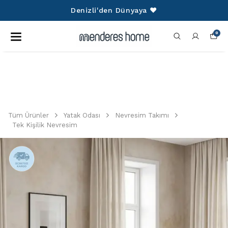
750 TL Üzeri Alışverişlerinize Kargo
Ücretsiz!
0
Tüm Ürünler
Yatak Odası
Nevresim Takımı
Tek Kişilik Nevresim