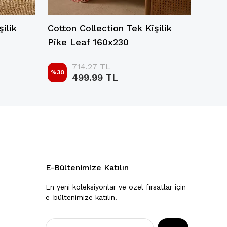
ilik
Cotton Collection Tek Kişilik
Cotto
Pike Leaf 160x230
Pike
714.27 TL
%
30
%
33
499.99 TL
E-Bültenimize Katılın
En yeni koleksiyonlar ve özel fırsatlar için
e-bültenimize katılın.