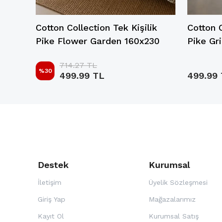
ik
Cotton Collection Tek Kişilik
Cotton C
0
Pike Flower Garden 160x230
Pike Gr
714.27 TL
%
30
499.99 TL
499.99
Destek
Kurumsal
İletişim
Üyelik Sözleşmesi
Giriş Yap
Mağazalarımız
Kayıt Ol
Kurumsal Satış