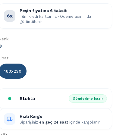
Peşin fiyatına 6 taksit
6x
Tüm kredi kartlarına · Ödeme adımında
görüntülenir
Renk
Ebat
160x230
Stokta
Gönderime hazır
Hızlı Kargo
Siparişiniz
en geç 24 saat
içinde kargolanır.