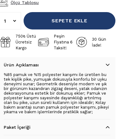
Ölçü Tablosu
SEPETE EKLE
750₺ Üstü
Peşin
30 Gün
Ücretsiz
Fiyatına 6
İade!
Kargo
Taksit!
Ürün Açıklaması
%85 pamuk ve %15 polyester karışımı ile üretilen bu
tek kişilik pike, yumuşak dokusuyla konforlu bir uyku
deneyimi sunar; Geometrik deseniyle modern ve şık
bir görünüm kazandıran zigzag deseni, yatak odanızın
dekorasyonuna estetik bir dokunuş ekler; Pamuk ve
polyester karışımı sayesinde dayanıklılığı artırılmış
olan bu pike, uzun süreli kullanım için idealdir; Kolay
bakım avantajı sunan pamuk polyester karışımı, pikeyi
yıkama ve bakım işlemlerinde pratiklik sağlar;
Paket İçeriği