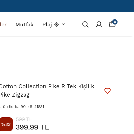
0
ler
Mutfak
Plaj ☀️
Cotton Collection Pike R Tek Kişilik
Pike Zigzag
Ürün Kodu
:
90-45-41831
599 TL
%
33
399.99 TL