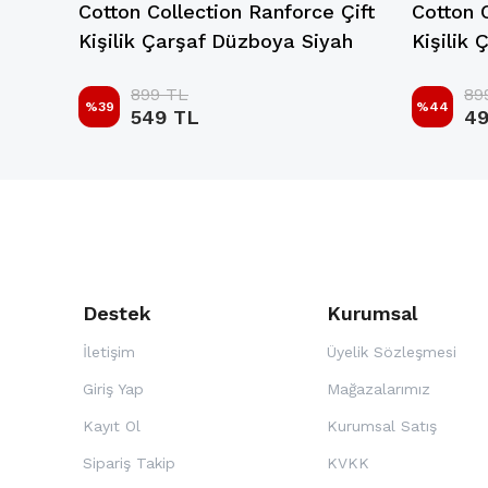
 Çift
Cotton Collection Ranforce Çift
Cotton 
em
Kişilik Çarşaf Düzboya Siyah
Kişilik
899 TL
89
%
39
%
44
549 TL
49
Destek
Kurumsal
İletişim
Üyelik Sözleşmesi
Giriş Yap
Mağazalarımız
Kayıt Ol
Kurumsal Satış
Sipariş Takip
KVKK