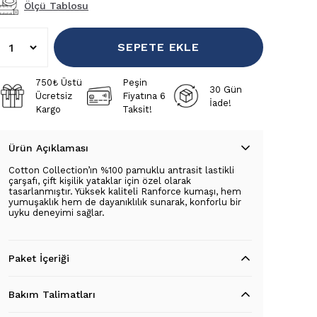
Ölçü Tablosu
SEPETE EKLE
750₺ Üstü
Peşin
30 Gün
Ücretsiz
Fiyatına 6
İade!
Kargo
Taksit!
Ürün Açıklaması
Cotton Collection’ın %100 pamuklu antrasit lastikli
çarşafı, çift kişilik yataklar için özel olarak
tasarlanmıştır. Yüksek kaliteli Ranforce kumaşı, hem
yumuşaklık hem de dayanıklılık sunarak, konforlu bir
uyku deneyimi sağlar.
Paket İçeriği
Bakım Talimatları