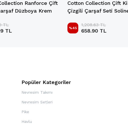
Collection Ranforce Çift
Cotton Collection Çift Ki
 Çarşaf Düzboya Krem
Çizgili Çarşaf Seti Solin
9 TL
1,208.63 TL
%
45
9 TL
658.90 TL
Popüler Kategoriler
Nevresim Takımı
Nevresim Setleri
Pike
Havlu