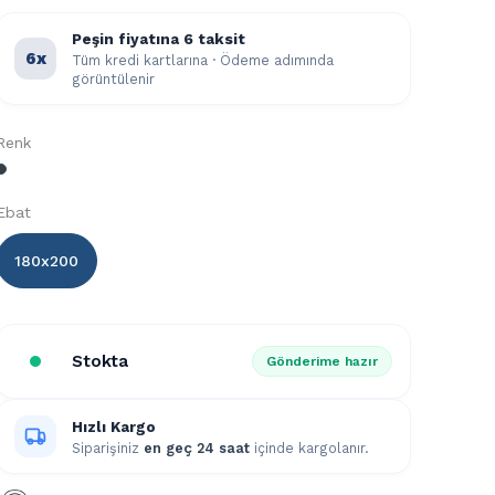
Peşin fiyatına 6 taksit
6x
Tüm kredi kartlarına · Ödeme adımında
görüntülenir
Renk
Ebat
180x200
Stokta
Gönderime hazır
Hızlı Kargo
Siparişiniz
en geç 24 saat
içinde kargolanır.