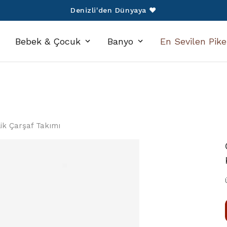
750 TL Üzeri Alışverişlerinize Kargo Ücretsiz!
Bebek & Çocuk
Banyo
En Sevilen Pike
ilik Çarşaf Takımı