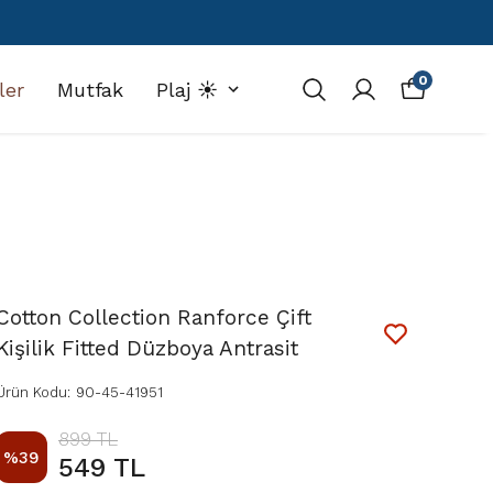
0
ler
Mutfak
Plaj ☀️
Cotton Collection Ranforce Çift
Kişilik Fitted Düzboya Antrasit
Ürün Kodu
:
90-45-41951
899 TL
%
39
549 TL