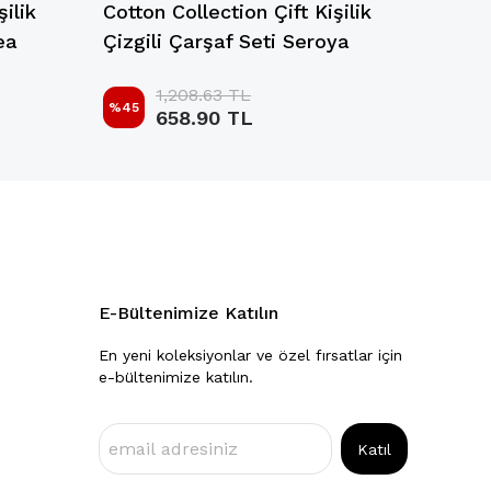
şilik
Cotton Collection Çift Kişilik
Cotto
ea
Çizgili Çarşaf Seti Seroya
Kişil
1,208.63 TL
%
45
%
45
658.90 TL
E-Bültenimize Katılın
En yeni koleksiyonlar ve özel fırsatlar için
e-bültenimize katılın.
Katıl