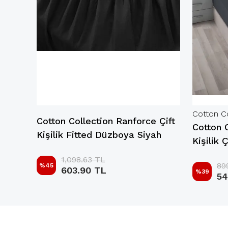
Cotton Co
Cotton Collection Ranforce Çift
 Çift
Cotton 
Kişilik Fitted Düzboya Siyah
em
Kişilik
1,098.63 TL
89
%
45
603.90 TL
%
39
54