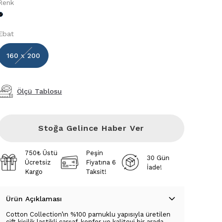
Renk
Ebat
160 x 200
Ölçü Tablosu
Stoğa Gelince Haber Ver
750₺ Üstü
Peşin
30 Gün
Ücretsiz
Fiyatına 6
İade!
Kargo
Taksit!
Ürün Açıklaması
Cotton Collection’ın %100 pamuklu yapısıyla üretilen
çift kişilik lastikli çarşaf, konfor ve kaliteyi bir arada