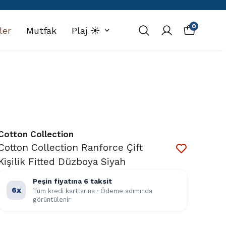
0
ler
Mutfak
Plaj ☀️
Cotton Collection
Cotton Collection Ranforce Çift
Kişilik Fitted Düzboya Siyah
Peşin fiyatına 6 taksit
6x
Tüm kredi kartlarına · Ödeme adımında
görüntülenir