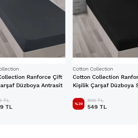
llection
Cotton Collection
Collection Ranforce Çift
Cotton Collection Ranfor
 Çarşaf Düzboya Antrasit
Kişilik Çarşaf Düzboya 
9 TL
899 TL
%
39
9 TL
549 TL