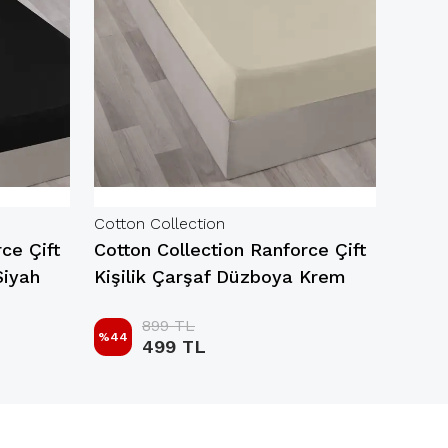
Cotton Collection
Cotton
ce Çift
Cotton Collection Ranforce Çift
Cotto
Siyah
Kişilik Çarşaf Düzboya Krem
Kişil
899 TL
%
44
%
45
499 TL