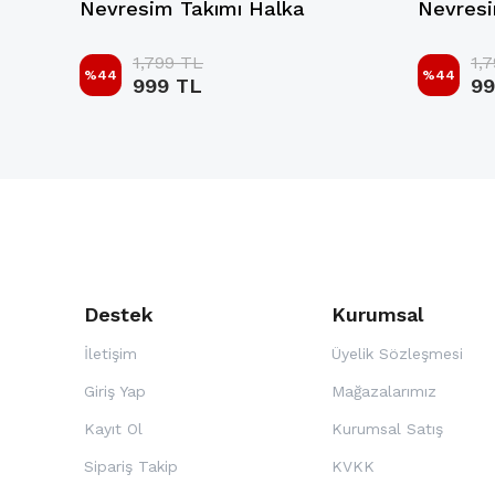
Nevresim Takımı Halka
Nevresi
1,799 TL
1,
%
44
%
44
999 TL
99
Destek
Kurumsal
İletişim
Üyelik Sözleşmesi
Giriş Yap
Mağazalarımız
Kayıt Ol
Kurumsal Satış
Sipariş Takip
KVKK