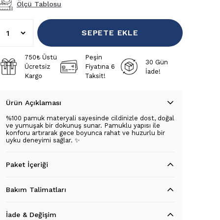
Ölçü Tablosu
SEPETE EKLE
750₺ Üstü
Peşin
30 Gün
Ücretsiz
Fiyatına 6
İade!
Kargo
Taksit!
Ürün Açıklaması
%100 pamuk materyali sayesinde cildinizle dost, doğal
ve yumuşak bir dokunuş sunar. Pamuklu yapısı ile
konforu artırarak gece boyunca rahat ve huzurlu bir
uyku deneyimi sağlar. ✨
Paket İçeriği
Bakım Talimatları
İade & Değişim