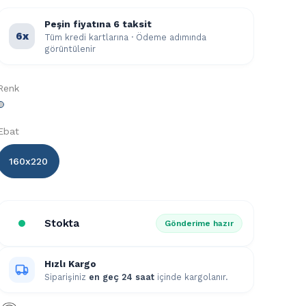
Peşin fiyatına 6 taksit
6x
Tüm kredi kartlarına · Ödeme adımında
görüntülenir
Renk
Ebat
160x220
Stokta
Gönderime hazır
Hızlı Kargo
Siparişiniz
en geç 24 saat
içinde kargolanır.