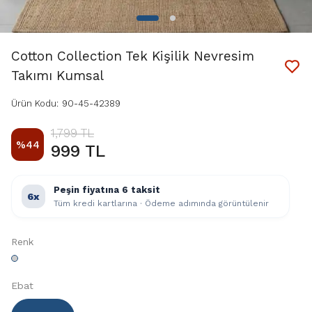
Cotton Collection Tek Kişilik Nevresim
Takımı Kumsal
Ürün Kodu
:
90-45-42389
1,799 TL
%
44
999 TL
Peşin fiyatına 6 taksit
6x
Tüm kredi kartlarına · Ödeme adımında görüntülenir
Renk
Ebat