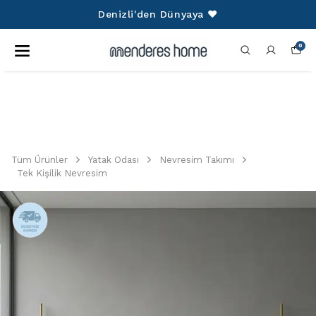
750 TL Ü
nizli'den Dünyaya ❤️
0
Tüm Ürünler
Yatak Odası
Nevresim Takımı
Tek Kişilik Nevresim