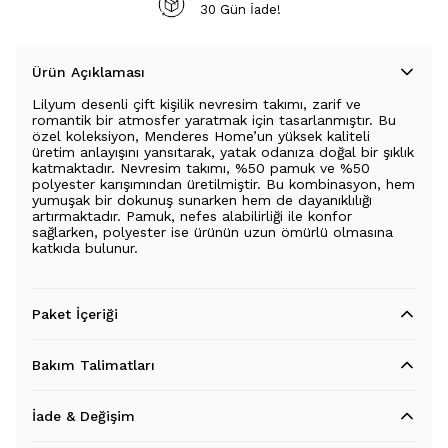
30 Gün İade!
Ürün Açıklaması
Lilyum desenli çift kişilik nevresim takımı, zarif ve
romantik bir atmosfer yaratmak için tasarlanmıştır. Bu
özel koleksiyon, Menderes Home’un yüksek kaliteli
üretim anlayışını yansıtarak, yatak odanıza doğal bir şıklık
katmaktadır. Nevresim takımı, %50 pamuk ve %50
polyester karışımından üretilmiştir. Bu kombinasyon, hem
yumuşak bir dokunuş sunarken hem de dayanıklılığı
artırmaktadır. Pamuk, nefes alabilirliği ile konfor
sağlarken, polyester ise ürünün uzun ömürlü olmasına
katkıda bulunur.
Paket İçeriği
Bakım Talimatları
İade & Değişim