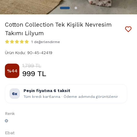
Cotton Collection Tek Kişilik Nevresim
Takımı Lilyum
1 değerlendirme
Ürün Kodu
:
90-45-42419
1,799 TL
%
44
999 TL
Peşin fiyatına 6 taksit
6x
Tüm kredi kartlarına · Ödeme adımında görüntülenir
Renk
Ebat