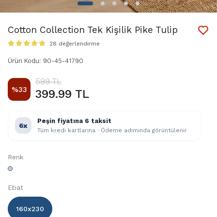
Cotton Collection Tek Kişilik Pike Tulip
28 değerlendirme
Ürün Kodu
:
90-45-41790
599 TL
%
33
399.99 TL
Peşin fiyatına 6 taksit
6x
Tüm kredi kartlarına · Ödeme adımında görüntülenir
Renk
Ebat
160x230