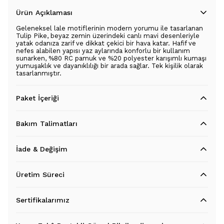
Ürün Açıklaması
Geleneksel lale motiflerinin modern yorumu ile tasarlanan
Tulip Pike, beyaz zemin üzerindeki canlı mavi desenleriyle
yatak odanıza zarif ve dikkat çekici bir hava katar. Hafif ve
nefes alabilen yapısı yaz aylarında konforlu bir kullanım
sunarken, %80 RC pamuk ve %20 polyester karışımlı kumaşı
yumuşaklık ve dayanıklılığı bir arada sağlar. Tek kişilik olarak
tasarlanmıştır.
Paket İçeriği
Bakım Talimatları
İade & Değişim
Üretim Süreci
Sertifikalarımız