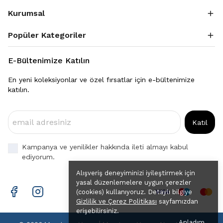
Kurumsal
Popüler Kategoriler
E-Bültenimize Katılın
En yeni koleksiyonlar ve özel fırsatlar için e-bültenimize
katılın.
Katıl
Kampanya ve yenilikler hakkında ileti almayı kabul
ediyorum.
Alışveriş deneyiminizi iyileştirmek için
yasal düzenlemelere uygun çerezler
(cookies) kullanıyoruz. Detaylı bilgiye
Gizlilik ve Çerez Politikası
sayfamızdan
erişebilirsiniz.
Anladım