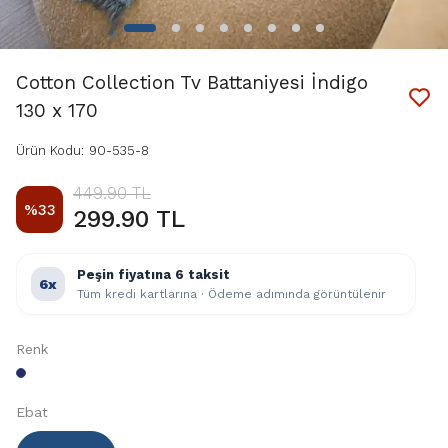
Cotton Collection Tv Battaniyesi İndigo
130 x 170
Ürün Kodu
:
90-535-8
449.90 TL
%
33
299.90 TL
Peşin fiyatına 6 taksit
6x
Tüm kredi kartlarına · Ödeme adımında görüntülenir
Renk
Ebat