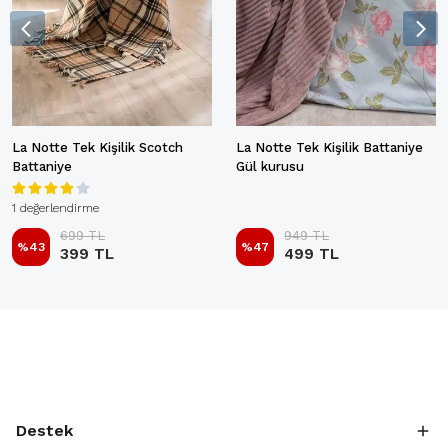
La Notte Tek Kişilik Scotch
La Notte Tek Kişilik Battaniye
Battaniye
Gül kurusu
1 değerlendirme
699 TL
949 TL
%
43
%
47
399 TL
499 TL
Destek