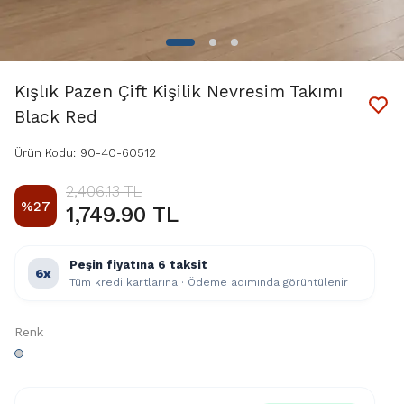
Kışlık Pazen Çift Kişilik Nevresim Takımı
Black Red
Ürün Kodu
:
90-40-60512
2,406.13 TL
%
27
1,749.90 TL
Peşin fiyatına 6 taksit
6x
Tüm kredi kartlarına · Ödeme adımında görüntülenir
Renk