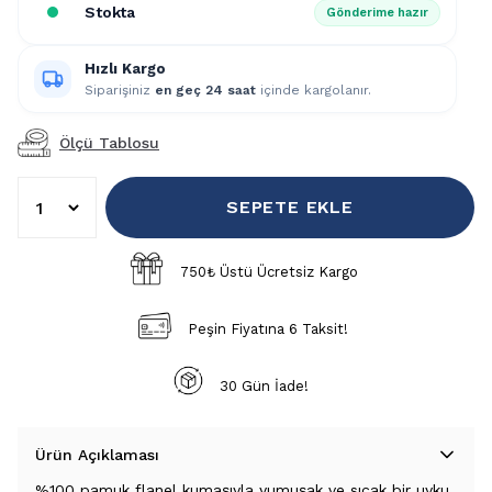
Stokta
Gönderime hazır
Hızlı Kargo
Siparişiniz
en geç 24 saat
içinde kargolanır.
Ölçü Tablosu
SEPETE EKLE
750₺ Üstü Ücretsiz Kargo
Peşin Fiyatına 6 Taksit!
30 Gün İade!
Ürün Açıklaması
%100 pamuk flanel kumaşıyla yumuşak ve sıcak bir uyku