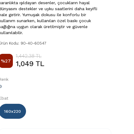
karanlıkta ışıldayan desenler, çocukların hayal
dünyasını destekler ve uyku saatlerini daha keyifli
hale getirir. Yumuşak dokusu ile konforlu bir
kullanım sunarken, kullanılan özel baskı çocuk
sağlığına uygun olarak üretilmiştir ve güvenle
kullanılabilir.
Ürün Kodu
:
90-40-60547
1,442.38 TL
%
27
1,049 TL
Renk
Ebat
160x220