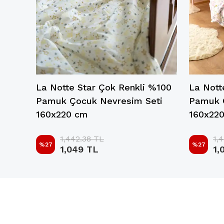
La Notte Star Çok Renkli %100
La Nott
Pamuk Çocuk Nevresim Seti
Pamuk 
160x220 cm
160x22
1,442.38 TL
1,
%
27
%
27
1,049 TL
1,