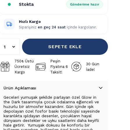
Stokta
Gönderime hazır
Hızlı Kargo
Siparişiniz
en geç 24 saat
içinde kargolanır.
SEPETE EKLE
750₺ Üstü
Peşin
30 Gün
Ücretsiz
Fiyatına 6
İade!
Kargo
Taksit!
Ürün Açıklaması
Geceleri yumuşak şekilde parlayan özel Glow in
the Dark tasarımıyla çocuk odalarına eğlenceli ve
huzurlu bir atmosfer kazandırır. Gün içinde ışık
depolayan özel fosfor baskı teknolojisi sayesinde
karanlıkta ışıldayan desenler, çocukların hayal
dünyasını destekler ve uyku saatlerini daha keyifli
hale getirir. Yumuşak dokusu ile konforlu bir
kullanım sunarken, kullanılan özel baskı çocuk