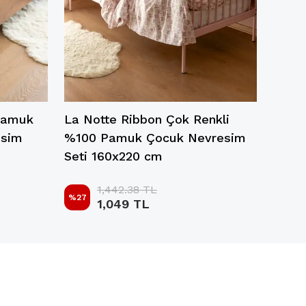
 Pamuk
La Notte Ribbon Çok Renkli
esim
%100 Pamuk Çocuk Nevresim
Seti 160x220 cm
1,442.38 TL
%
27
1,049 TL