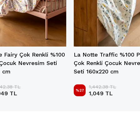
e Fairy Çok Renkli %100
La Notte Traffic %100
Çocuk Nevresim Seti
Çok Renkli Çocuk Nevr
0 cm
Seti 160x220 cm
442.38 TL
1,442.38 TL
%
27
049 TL
1,049 TL