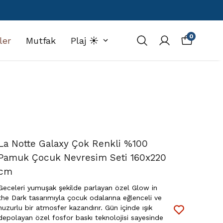
0
ler
Mutfak
Plaj ☀️
La Notte Galaxy Çok Renkli %100
Pamuk Çocuk Nevresim Seti 160x220
cm
Geceleri yumuşak şekilde parlayan özel Glow in
the Dark tasarımıyla çocuk odalarına eğlenceli ve
huzurlu bir atmosfer kazandırır. Gün içinde ışık
depolayan özel fosfor baskı teknolojisi sayesinde