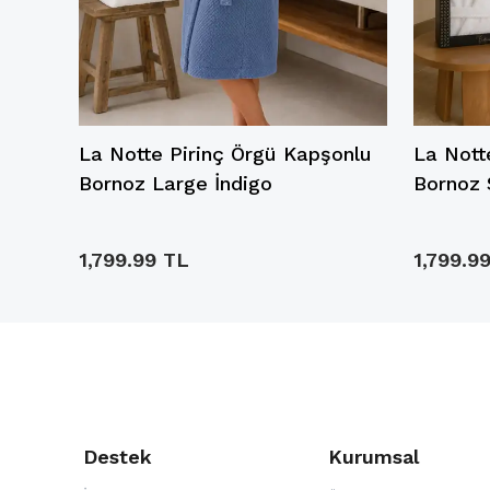
onlu
La Notte Pirinç Örgü Kapşonlu
La Nott
Bornoz Large İndigo
Bornoz
1,799.99 TL
1,799.9
Destek
Kurumsal