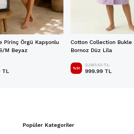
e Pirinç Örgü Kapşonlu
Cotton Collection Bukl
 S/M Beyaz
Bornoz Düz Lila
2,061.13 TL
%
51
9 TL
999.99 TL
Popüler Kategoriler