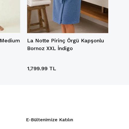
e Medium
La Notte Pirinç Örgü Kapşonlu
La No
Bornoz XXL İndigo
Borno
1,799.99 TL
1,799
E-Bültenimize Katılın