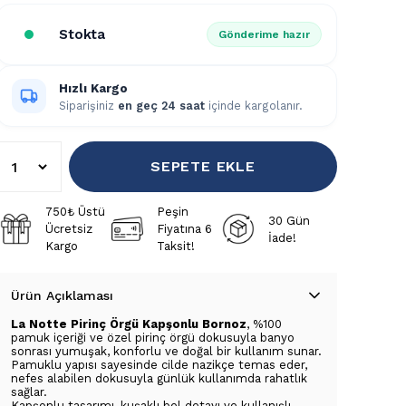
Stokta
Gönderime hazır
Hızlı Kargo
Siparişiniz
en geç 24 saat
içinde kargolanır.
SEPETE EKLE
750₺ Üstü
Peşin
30 Gün
Ücretsiz
Fiyatına 6
İade!
Kargo
Taksit!
Ürün Açıklaması
La Notte Pirinç Örgü Kapşonlu Bornoz
, %100
pamuk içeriği ve özel pirinç örgü dokusuyla banyo
sonrası yumuşak, konforlu ve doğal bir kullanım sunar.
Pamuklu yapısı sayesinde cilde nazikçe temas eder,
nefes alabilen dokusuyla günlük kullanımda rahatlık
sağlar.
Kapşonlu tasarımı, kuşaklı bel detayı ve kullanışlı