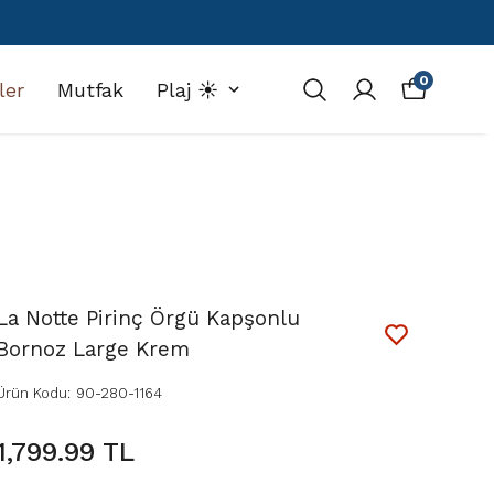
0
ler
Mutfak
Plaj ☀️
La Notte Pirinç Örgü Kapşonlu
Bornoz Large Krem
Ürün Kodu
:
90-280-1164
1,799.99 TL