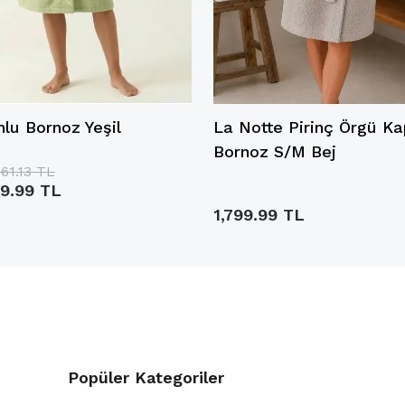
lu Bornoz Yeşil
La Notte Pirinç Örgü K
Bornoz S/M Bej
061.13 TL
9.99 TL
1,799.99 TL
Popüler Kategoriler