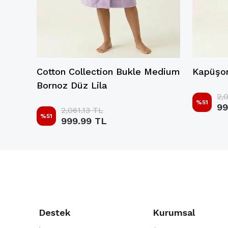
arge
Cotton Collection Bukle Medium
Kapüşon
Bornoz Düz Lila
2,
%
51
99
2,061.13 TL
%
51
999.99 TL
Destek
Kurumsal