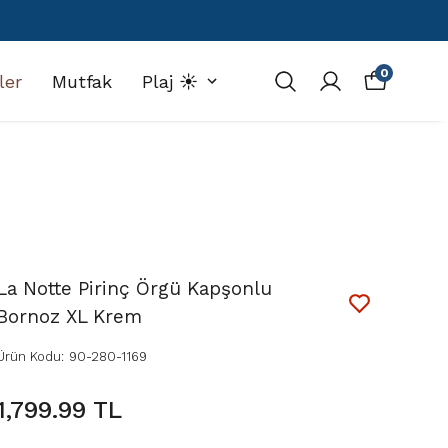
0
ler
Mutfak
Plaj ☀️
La Notte Pirinç Örgü Kapşonlu
Bornoz XL Krem
Ürün Kodu
:
90-280-1169
1,799.99 TL