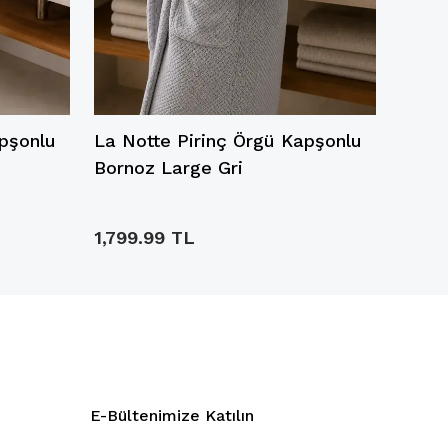
apşonlu
La Notte Pirinç Örgü Kapşonlu
La No
Bornoz Large Gri
Borno
1,799.99 TL
1,799
E-Bültenimize Katılın