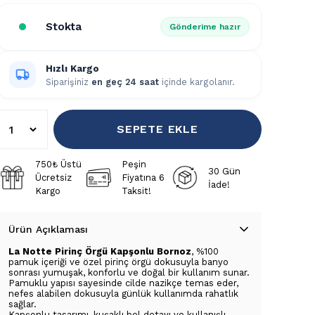
Stokta
Gönderime hazır
Hızlı Kargo
Siparişiniz
en geç 24 saat
içinde kargolanır.
SEPETE EKLE
750₺ Üstü
Peşin
30 Gün
Ücretsiz
Fiyatına 6
İade!
Kargo
Taksit!
Ürün Açıklaması
La Notte Pirinç Örgü Kapşonlu Bornoz
, %100
pamuk içeriği ve özel pirinç örgü dokusuyla banyo
sonrası yumuşak, konforlu ve doğal bir kullanım sunar.
Pamuklu yapısı sayesinde cilde nazikçe temas eder,
nefes alabilen dokusuyla günlük kullanımda rahatlık
sağlar.
Kapşonlu tasarımı, kuşaklı bel detayı ve kullanışlı