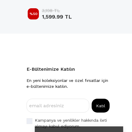
3,198 TL
%
50
%
50
1,599.99 TL
E-Bültenimize Katılın
En yeni koleksiyonlar ve özel fırsatlar için
e-bültenimize katılın.
Katıl
Kampanya ve yenilikler hakkında ileti
almayı kabul ediyorum.