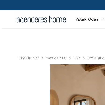
Yatak Odası
Tüm Ürünler
Yatak Odası
Pike
Çift Kişili