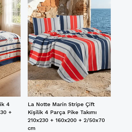
ik 4
La Notte Marin Stripe Çift
La No
230 +
Kişilik 4 Parça Pike Takımı
Kişil
210x230 + 160x200 + 2/50x70
210x
cm
cm