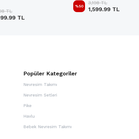
3,198 TL
%
50
1,599.99 TL
198 TL
599.99 TL
Popüler Kategoriler
Nevresim Takımı
Nevresim Setleri
Pike
Havlu
i
Bebek Nevresim Takımı