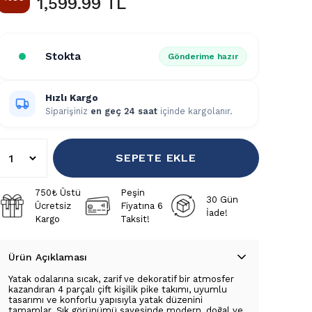
1,599.99 TL
Stokta
Gönderime hazır
Hızlı Kargo
Siparişiniz
en geç 24 saat
içinde kargolanır.
SEPETE EKLE
750₺ Üstü
Peşin
30 Gün
Ücretsiz
Fiyatına 6
İade!
Kargo
Taksit!
Ürün Açıklaması
Yatak odalarına sıcak, zarif ve dekoratif bir atmosfer
kazandıran 4 parçalı çift kişilik pike takımı, uyumlu
tasarımı ve konforlu yapısıyla yatak düzenini
tamamlar. Şık görünümü sayesinde modern, doğal ve