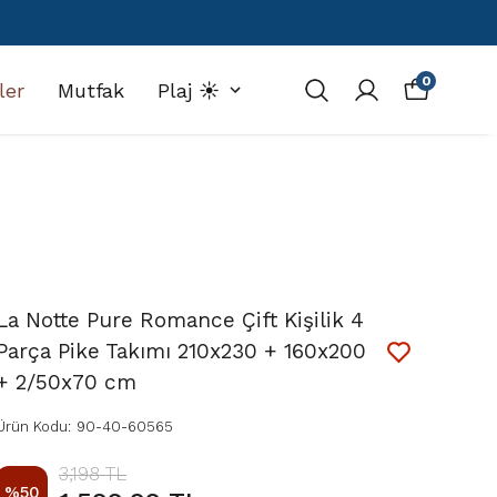
0
ler
Mutfak
Plaj ☀️
La Notte Pure Romance Çift Kişilik 4
Parça Pike Takımı 210x230 + 160x200
+ 2/50x70 cm
Ürün Kodu
:
90-40-60565
3,198 TL
%
50