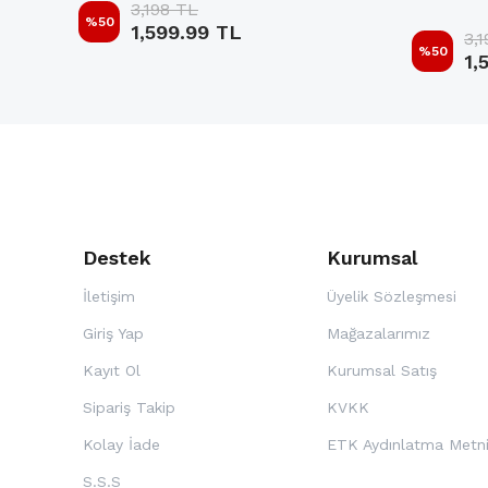
3,198 TL
%
50
1,599.99 TL
3,
%
50
1,
Destek
Kurumsal
İletişim
Üyelik Sözleşmesi
Giriş Yap
Mağazalarımız
Kayıt Ol
Kurumsal Satış
Sipariş Takip
KVKK
Kolay İade
ETK Aydınlatma Metn
S.S.S