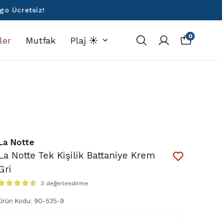
0
ler
Mutfak
Plaj ☀️
La Notte
La Notte Tek Kişilik Battaniye Krem
Gri
3 değerlendirme
Ürün Kodu
:
90-535-9