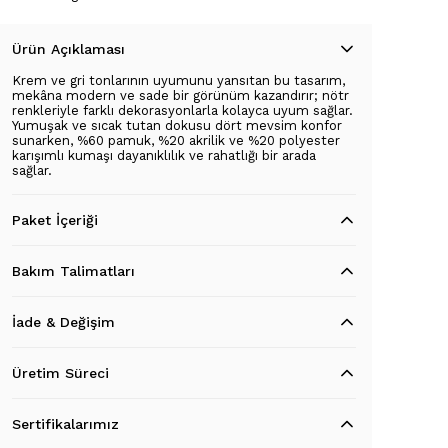
Ürün Açıklaması
Krem ve gri tonlarının uyumunu yansıtan bu tasarım,
mekâna modern ve sade bir görünüm kazandırır; nötr
renkleriyle farklı dekorasyonlarla kolayca uyum sağlar.
Yumuşak ve sıcak tutan dokusu dört mevsim konfor
sunarken, %60 pamuk, %20 akrilik ve %20 polyester
karışımlı kumaşı dayanıklılık ve rahatlığı bir arada
sağlar.
Paket İçeriği
Bakım Talimatları
İade & Değişim
Üretim Süreci
Sertifikalarımız