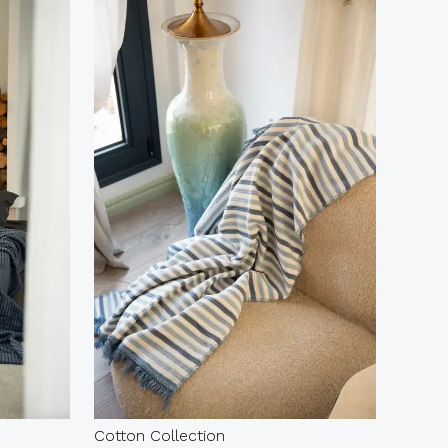
Cotton Collection
La No