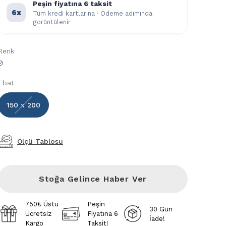
Peşin fiyatına 6 taksit
6x
Tüm kredi kartlarına · Ödeme adımında
görüntülenir
Renk
Ebat
150 x 200
Ölçü Tablosu
Stoğa Gelince Haber Ver
750₺ Üstü
Peşin
30 Gün
Ücretsiz
Fiyatına 6
İade!
Kargo
Taksit!