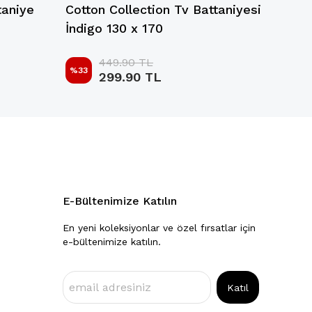
taniye
Cotton Collection Tv Battaniyesi
La No
İndigo 130 x 170
Antra
449.90 TL
%
33
%
47
299.90 TL
E-Bültenimize Katılın
En yeni koleksiyonlar ve özel fırsatlar için
e-bültenimize katılın.
Katıl