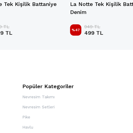
 Tek Kişilik Battaniye
La Notte Tek Kişilik Bat
Denim
9 TL
949 TL
%
47
9 TL
499 TL
Popüler Kategoriler
Nevresim Takımı
Nevresim Setleri
Pike
Havlu