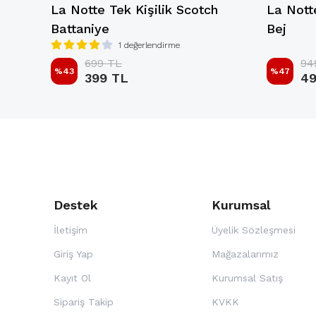
niye
La Notte Tek Kişilik Scotch
La Notte
Battaniye
Bej
1 değerlendirme
699 TL
94
%
43
%
47
399 TL
49
Destek
Kurumsal
İletişim
Üyelik Sözleşmesi
Giriş Yap
Mağazalarımız
Kayıt Ol
Kurumsal Satış
Sipariş Takip
KVKK