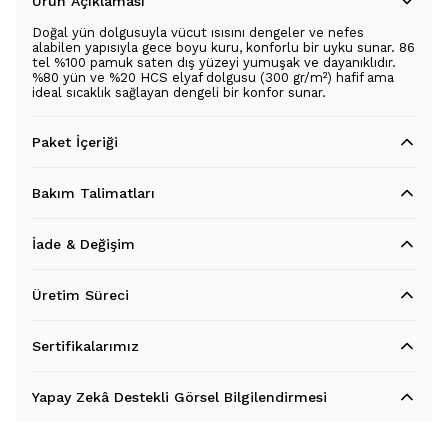
Ürün Açıklaması
Doğal yün dolgusuyla vücut ısısını dengeler ve nefes
alabilen yapısıyla gece boyu kuru, konforlu bir uyku sunar. 86
tel %100 pamuk saten dış yüzeyi yumuşak ve dayanıklıdır.
%80 yün ve %20 HCS elyaf dolgusu (300 gr/m²) hafif ama
ideal sıcaklık sağlayan dengeli bir konfor sunar.
Paket İçeriği
Bakım Talimatları
İade & Değişim
Üretim Süreci
Sertifikalarımız
Yapay Zekâ Destekli Görsel Bilgilendirmesi