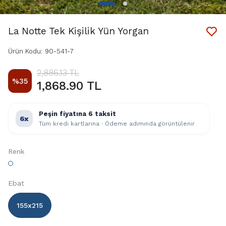
La Notte Tek Kişilik Yün Yorgan
Ürün Kodu
:
90-541-7
2,886.13 TL
%
35
1,868.90 TL
Peşin fiyatına 6 taksit
6x
Tüm kredi kartlarına · Ödeme adımında görüntülenir
Renk
Ebat
155x215