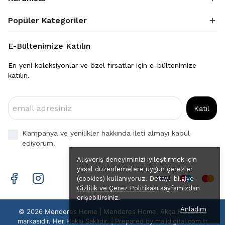
Popüler Kategoriler
E-Bültenimize Katılın
En yeni koleksiyonlar ve özel fırsatlar için e-bültenimize
katılın.
Katıl
Kampanya ve yenilikler hakkında ileti almayı kabul
ediyorum.
Alışveriş deneyiminizi iyileştirmek için
yasal düzenlemelere uygun çerezler
(cookies) kullanıyoruz. Detaylı bilgiye
Gizlilik ve Çerez Politikası
sayfamızdan
erişebilirsiniz.
Anladım
© 2026 Menderes Home | Menderes Home, Akça HOLDİNG
markasıdır. Her Hakkı Saklıdır. | Prepared by
malidigital.com.tr