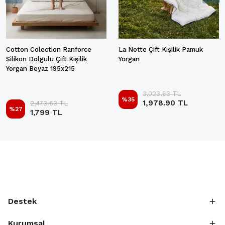
Cotton Colection Ranforce
La Notte Çift Kişilik Pamuk
Silikon Dolgulu Çift Kişilik
Yorgan
Yorgan Beyaz 195x215
3,023.63 TL
%
35
1,978.90 TL
2,473.63 TL
%
27
1,799 TL
Destek
Kurumsal