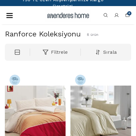
Denizli'den Dünyaya ❤️
0
Ranforce Koleksiyonu
8
ürün
Filtrele
Sırala