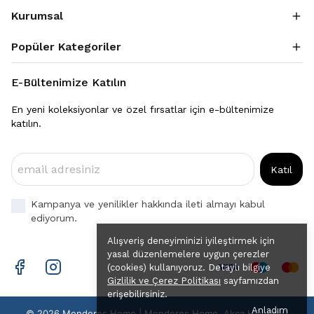
Kurumsal
Popüler Kategoriler
E-Bültenimize Katılın
En yeni koleksiyonlar ve özel fırsatlar için e-bültenimize
katılın.
Katıl
Kampanya ve yenilikler hakkında ileti almayı kabul
ediyorum.
Alışveriş deneyiminizi iyileştirmek için
yasal düzenlemelere uygun çerezler
(cookies) kullanıyoruz. Detaylı bilgiye
Gizlilik ve Çerez Politikası
sayfamızdan
erişebilirsiniz.
Anladım
© 2026 Menderes Home | Menderes Home, Akça HOLDİNG