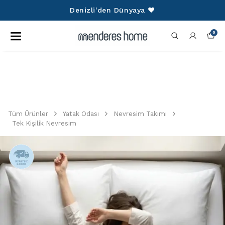
750 TL Üzeri Alışverişlerini
❤️
Ücretsiz!
0
Tüm Ürünler
Yatak Odası
Nevresim Takımı
Tek Kişilik Nevresim