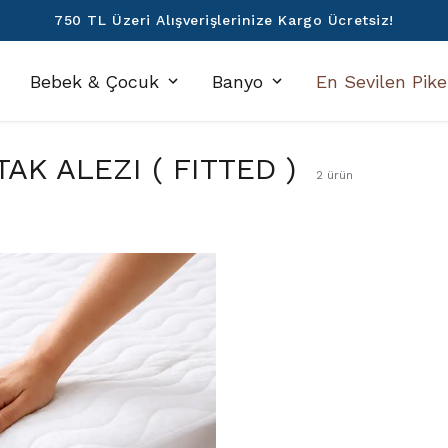
Denizli'den Dünyaya ❤️
Bebek & Çocuk
Banyo
En Sevilen Pike
TAK ALEZI ( FITTED )
2
ürün