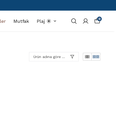
0
ler
Mutfak
Plaj ☀️
Ürün adına göre A-Z