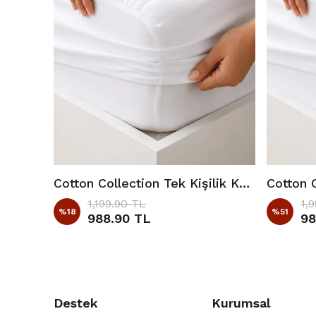
Cotton Collection Tek Kişilik Kapitone Yatak Alezi ( Fitted ) 100x200 cm Beyaz
1,199.90 TL
1,
%
18
%
51
988.90 TL
98
Destek
Kurumsal