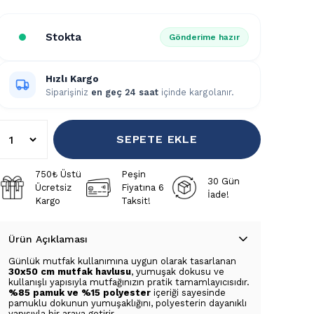
Stokta
Gönderime hazır
Hızlı Kargo
Siparişiniz
en geç 24 saat
içinde kargolanır.
SEPETE EKLE
750₺ Üstü
Peşin
30 Gün
Ücretsiz
Fiyatına 6
İade!
Kargo
Taksit!
Ürün Açıklaması
Günlük mutfak kullanımına uygun olarak tasarlanan
30x50 cm mutfak havlusu
, yumuşak dokusu ve
kullanışlı yapısıyla mutfağınızın pratik tamamlayıcısıdır.
%85 pamuk ve %15 polyester
içeriği sayesinde
pamuklu dokunun yumuşaklığını, polyesterin dayanıklı
yapısıyla bir araya getirir.