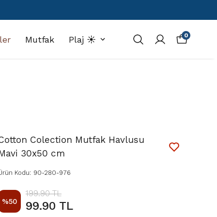
0
ler
Mutfak
Plaj ☀️
Cotton Colection Mutfak Havlusu
Mavi 30x50 cm
Ürün Kodu
:
90-280-976
199.90 TL
%
50
99.90 TL