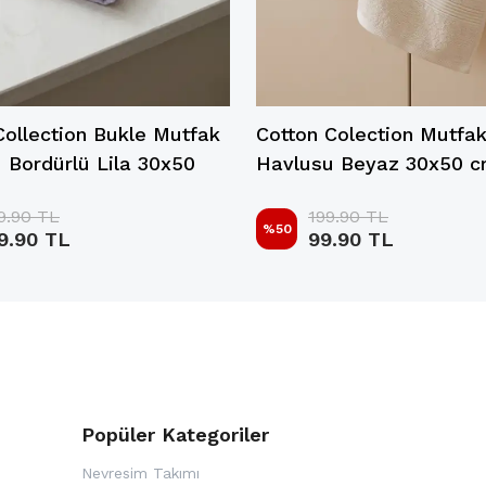
Collection Bukle Mutfak
Cotton Colection Mutfa
 Bordürlü Lila 30x50
Havlusu Beyaz 30x50 
9.90 TL
199.90 TL
%
50
9.90 TL
99.90 TL
Popüler Kategoriler
Nevresim Takımı