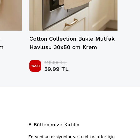
k
Cotton Collection Bukle Mutfak
Cotto
cm
Havlusu 30x50 cm Krem
Havlu
119.98 TL
%
50
%
50
59.99 TL
E-Bültenimize Katılın
En yeni koleksiyonlar ve özel fırsatlar için