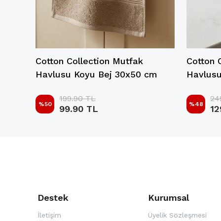
utfak
Cotton Collection Mutfak
Cotton 
50
Havlusu Koyu Bej 30x50 cm
Havlusu
199.90 TL
24
%
50
%
48
99.90 TL
12
Destek
Kurumsal
İletişim
Üyelik Sözleşmesi