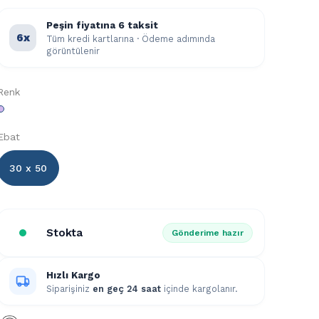
Peşin fiyatına 6 taksit
6x
Tüm kredi kartlarına · Ödeme adımında
görüntülenir
Renk
Ebat
30 x 50
Stokta
Gönderime hazır
Hızlı Kargo
Siparişiniz
en geç 24 saat
içinde kargolanır.