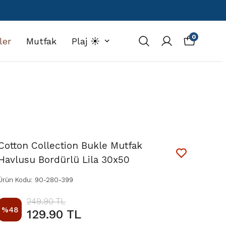
0
ler
Mutfak
Plaj ☀️
Cotton Collection Bukle Mutfak
Havlusu Bordürlü Lila 30x50
Ürün Kodu
:
90-280-399
249.90 TL
%
48
129.90 TL