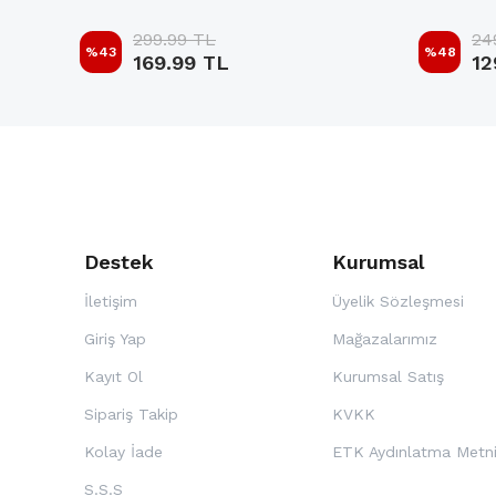
299.99 TL
24
%
43
%
48
169.99 TL
12
Destek
Kurumsal
İletişim
Üyelik Sözleşmesi
Giriş Yap
Mağazalarımız
Kayıt Ol
Kurumsal Satış
Sipariş Takip
KVKK
Kolay İade
ETK Aydınlatma Metn
S.S.S