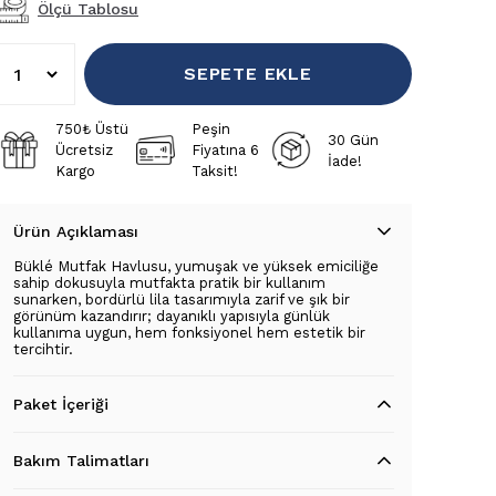
Ölçü Tablosu
SEPETE EKLE
750₺ Üstü
Peşin
30 Gün
Ücretsiz
Fiyatına 6
İade!
Kargo
Taksit!
Ürün Açıklaması
Büklé Mutfak Havlusu, yumuşak ve yüksek emiciliğe
sahip dokusuyla mutfakta pratik bir kullanım
sunarken, bordürlü lila tasarımıyla zarif ve şık bir
görünüm kazandırır; dayanıklı yapısıyla günlük
kullanıma uygun, hem fonksiyonel hem estetik bir
tercihtir.
Paket İçeriği
Bakım Talimatları