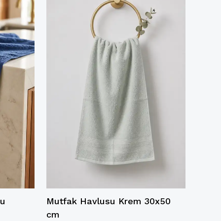
su
Mutfak Havlusu Krem 30x50
Cotto
cm
Havl