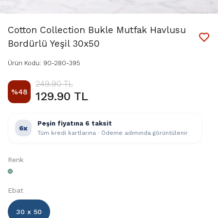
Cotton Collection Bukle Mutfak Havlusu
Bordürlü Yeşil 30x50
Ürün Kodu
:
90-280-395
249.90 TL
%
48
129.90 TL
Peşin fiyatına 6 taksit
6x
Tüm kredi kartlarına · Ödeme adımında görüntülenir
Renk
Ebat
30 x 50