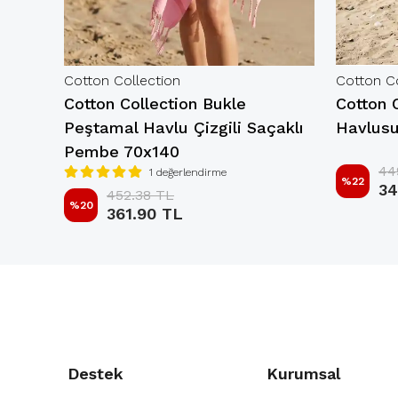
Cotton Collection
Cotton Co
aj
Cotton Collection Bukle
Cotton C
Peştamal Havlu Çizgili Saçaklı
Havlusu
Pembe 70x140
44
1 değerlendirme
%
22
34
452.38 TL
%
20
361.90 TL
Destek
Kurumsal