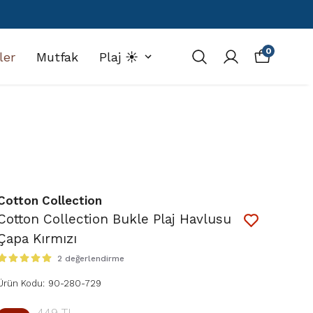
0
ler
Mutfak
Plaj ☀️
Cotton Collection
Cotton Collection Bukle Plaj Havlusu
Çapa Kırmızı
2 değerlendirme
Ürün Kodu
:
90-280-729