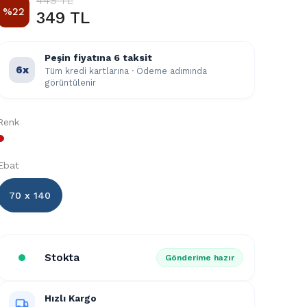
449 TL
%
22
349 TL
Peşin fiyatına 6 taksit
6x
Tüm kredi kartlarına · Ödeme adımında
görüntülenir
Renk
Ebat
70 x 140
Stokta
Gönderime hazır
Hızlı Kargo