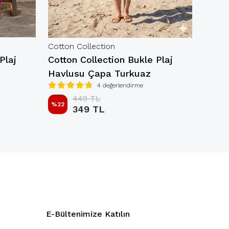
Cotton Collection
Cotton
Plaj
Cotton Collection Bukle Plaj
Cotto
Havlusu Çapa Turkuaz
Havlu
4 değerlendirme
449 TL
%
22
%
22
349 TL
E-Bültenimize Katılın