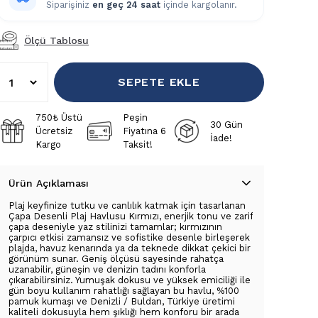
Siparişiniz
en geç 24 saat
içinde kargolanır.
Ölçü Tablosu
SEPETE EKLE
750₺ Üstü
Peşin
30 Gün
Ücretsiz
Fiyatına 6
İade!
Kargo
Taksit!
Ürün Açıklaması
Plaj keyfinize tutku ve canlılık katmak için tasarlanan
Çapa Desenli Plaj Havlusu Kırmızı, enerjik tonu ve zarif
çapa deseniyle yaz stilinizi tamamlar; kırmızının
çarpıcı etkisi zamansız ve sofistike desenle birleşerek
plajda, havuz kenarında ya da teknede dikkat çekici bir
görünüm sunar. Geniş ölçüsü sayesinde rahatça
uzanabilir, güneşin ve denizin tadını konforla
çıkarabilirsiniz. Yumuşak dokusu ve yüksek emiciliği ile
gün boyu kullanım rahatlığı sağlayan bu havlu, %100
pamuk kumaşı ve Denizli / Buldan, Türkiye üretimi
kaliteli dokusuyla hem şıklığı hem konforu bir arada