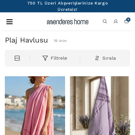
750 TL Üzeri Alışverişlerinize Kargo
Ücretsiz!
0
Plaj Havlusu
18
ürün
Filtrele
Sırala