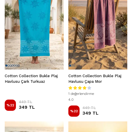
Cotton Collection Bukle Plaj
Cotton Collection Bukle Plaj
Havlusu Çark Turkuaz
Havlusu Çapa Mor
1 değerlendirme
4.0
449 TL
%
22
349 TL
449 TL
%
22
349 TL