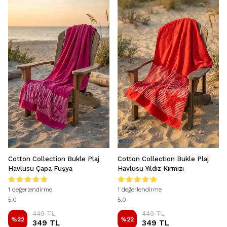
Cotton Collection Bukle Plaj
Cotton Collection Bukle Plaj
Havlusu Çapa Fuşya
Havlusu Yıldız Kırmızı
1 değerlendirme
1 değerlendirme
5.0
5.0
449 TL
449 TL
%
22
%
22
349 TL
349 TL