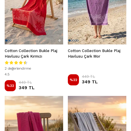
Cotton Collection Bukle Plaj
Cotton Collection Bukle Plaj
Havlusu Çark Kırmızı
Havlusu Çark Mor
2 değerlendirme
4.5
449 TL
%
22
349 TL
449 TL
%
22
349 TL