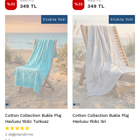
449 TL
449 TL
%
22
%
22
349 TL
349 TL
Stokta Yok!
Stokta Yok!
Stokta Yok!
Cotton Collection Bukle Plaj
Cotton Collection Bukle Plaj
Havlusu Yıldız Turkuaz
Havlusu Yıldız Gri
2 değerlendirme