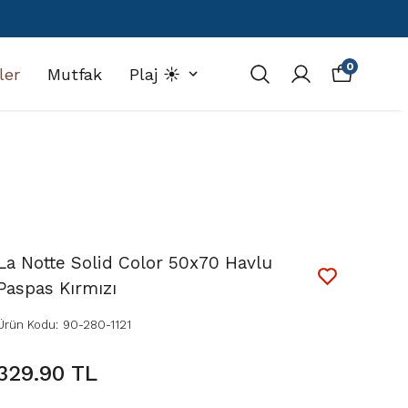
0
ler
Mutfak
Plaj ☀️
La Notte Solid Color 50x70 Havlu
Paspas Kırmızı
Ürün Kodu
:
90-280-1121
329.90 TL