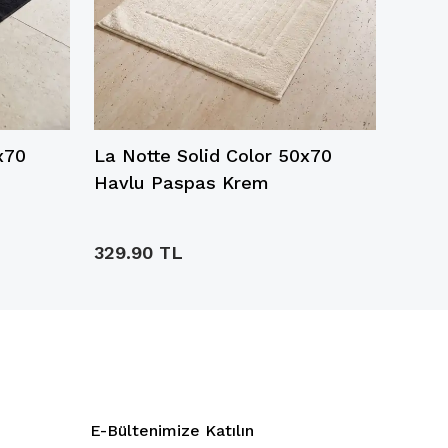
x70
La Notte Solid Color 50x70
La No
Havlu Paspas Krem
Havlu
329.90 TL
329.
E-Bültenimize Katılın