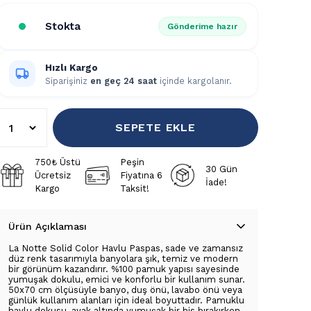
Stokta
Gönderime hazır
Hızlı Kargo
Siparişiniz
en geç 24 saat
içinde kargolanır.
SEPETE EKLE
750₺ Üstü
Peşin
30 Gün
Ücretsiz
Fiyatına 6
İade!
Kargo
Taksit!
Ürün Açıklaması
La Notte Solid Color Havlu Paspas, sade ve zamansız
düz renk tasarımıyla banyolara şık, temiz ve modern
bir görünüm kazandırır. %100 pamuk yapısı sayesinde
yumuşak dokulu, emici ve konforlu bir kullanım sunar.
50x70 cm ölçüsüyle banyo, duş önü, lavabo önü veya
günlük kullanım alanları için ideal boyuttadır. Pamuklu
havlu dokusu, ayak altında yumuşak bir his bırakırken