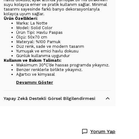
suyu kolayca emer ve pratik kullanım sağlar. Minimal
tasarımı sayesinde farklı banyo dekorasyonlarıyla
kolayca uyum sağlar.
Ürün Özellikleri:
Marka: La Notte
Model: Solid Color
Ürün Tipi: Havlu Paspas
Ölçü: 50x70 cm
Materyal: %100 Pamuk
Düz renk, sade ve modern tasarım
Yumuşak ve emici havlu dokusu
Günlük kullanıma uygundur
Kullanım ve Bakım Talimatı:
Maksimum 30°C’de hassas programda yıkayınız.
Benzer renklerle birlikte yıkayınız.
Ağartıcı ve kimyasal
Devamını Göster
Yapay Zekâ Destekli Görsel Bilgilendirmesi
Yorum Yap