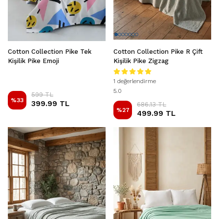
Cotton Collection Pike Tek
Cotton Collection Pike R Çift
Kişilik Pike Emoji
Kişilik Pike Zigzag
1 değerlendirme
5.0
599 TL
%
33
399.99 TL
686.13 TL
%
27
499.99 TL