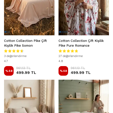
Cotton Collection Pike Çift
Cotton Collection Çift Kişilik
Kişilik Pike Somon
Pike Pure Romance
3 değerlendirme
27 değerlendirme
4.7
4.8
961.13 TL
961.13 TL
%
48
%
48
499.99 TL
499.99 TL