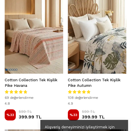
Cotton Collection Tek Kişilik
Cotton Collection Tek Kişilik
Pike Havana
Pike Autumn
69 değerlendirme
108 değerlendirme
4.8
4.9
599 TL
599 TL
%
33
%
33
399.99 TL
399.99 TL
Alışveriş deneyiminizi iyileştirmek için