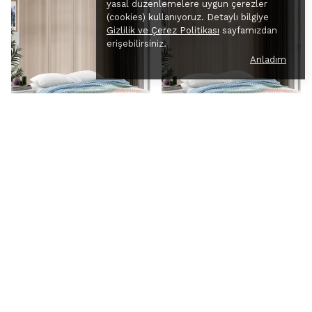
yasal düzenlemelere uygun çerezler
(cookies) kullanıyoruz. Detaylı bilgiye
Gizlilik ve Çerez Politikası
sayfamızdan
erişebilirsiniz.
Anladım
Cotton Collection Pike Çift
Cotton Collection Pike Tek
Kişilik Pike Petite Spring
Kişilik Pike Petite Spring
48 değerlendirme
115 değerlendirme
4.9
4.9
961.13 TL
599 TL
%
48
%
33
499.99 TL
399.99 TL